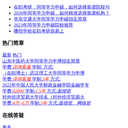
在职考研：同等学力申硕，如何选择靠谱院校与
2026年同等学力申硕，如何精准选择靠谱机构？
华东交通大学同等学力申硕招生简章
2023年同等学力申硕院校推荐
哪些学校在职考研容易上
热门简章
最新
热门
山东中医药大学同等学力申博招生简章
学费:
详询客服
学制:
方式:
（在职博士）武汉理工大学同等学力申博
学费:
详询客服
学制:
3年
方式:
2022年中国人民大学财政金融学院金融学专
学费:
42000
学制:
1.5年
方式:
面授班
对外经济贸易大学排名（对外经济贸易大
学费:
4万~6万
学制:
3年
方式:
面授班、网络班
在线答疑
更多