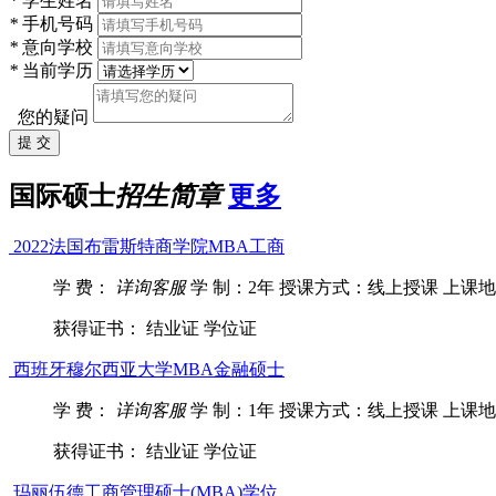
*
学生姓名
*
手机号码
*
意向学校
*
当前学历
您的疑问
国际硕士
招生简章
更多
2022法国布雷斯特商学院MBA工商
学 费：
详询客服
学 制：2年
授课方式：线上授课
上课地
获得证书：
结业证
学位证
西班牙穆尔西亚大学MBA金融硕士
学 费：
详询客服
学 制：1年
授课方式：线上授课
上课地
获得证书：
结业证
学位证
玛丽伍德工商管理硕士(MBA)学位