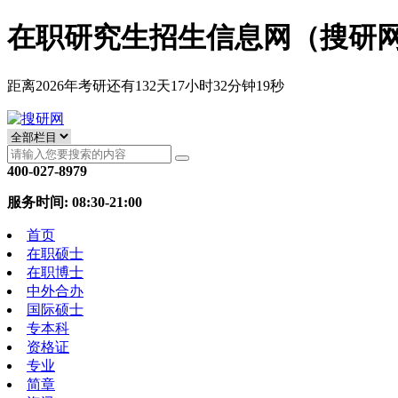
在职研究生招生信息网（搜研
距离2026年考研还有
132
天
17
小时
32
分钟
19
秒
400-027-8979
服务时间: 08:30-21:00
首页
在职硕士
在职博士
中外合办
国际硕士
专本科
资格证
专业
简章