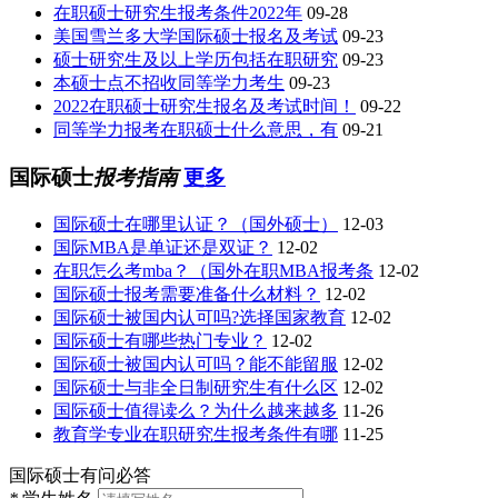
在职硕士研究生报考条件2022年
09-28
美国雪兰多大学国际硕士报名及考试
09-23
硕士研究生及以上学历包括在职研究
09-23
本硕士点不招收同等学力考生
09-23
2022在职硕士研究生报名及考试时间！
09-22
同等学力报考在职硕士什么意思，有
09-21
国际硕士
报考指南
更多
国际硕士在哪里认证？（国外硕士）
12-03
国际MBA是单证还是双证？
12-02
在职怎么考mba？（国外在职MBA报考条
12-02
国际硕士报考需要准备什么材料？
12-02
国际硕士被国内认可吗?选择国家教育
12-02
国际硕士有哪些热门专业？
12-02
国际硕士被国内认可吗？能不能留服
12-02
国际硕士与非全日制研究生有什么区
12-02
国际硕士值得读么？为什么越来越多
11-26
教育学专业在职研究生报考条件有哪
11-25
国际硕士
有问必答