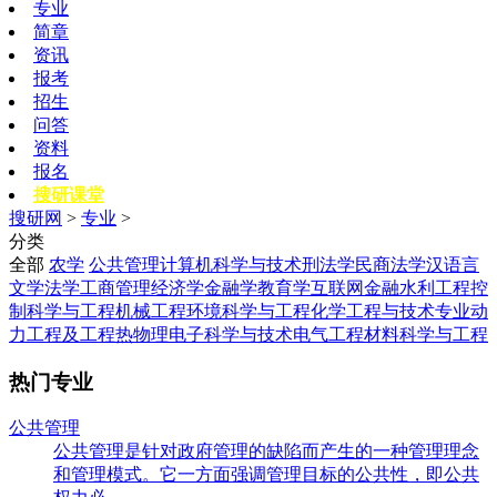
专业
简章
资讯
报考
招生
问答
资料
报名
搜研课堂
搜研网
>
专业
>
分类
全部
农学
公共管理
计算机科学与技术
刑法学
民商法学
汉语言
文学
法学
工商管理
经济学
金融学
教育学
互联网金融
水利工程
控
制科学与工程
机械工程
环境科学与工程
化学工程与技术专业
动
力工程及工程热物理
电子科学与技术
电气工程
材料科学与工程
热门专业
公共管理
公共管理是针对政府管理的缺陷而产生的一种管理理念
和管理模式。它一方面强调管理目标的公共性，即公共