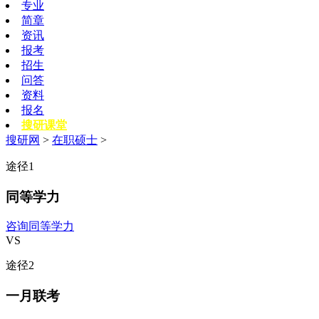
专业
简章
资讯
报考
招生
问答
资料
报名
搜研课堂
搜研网
>
在职硕士
>
途径
1
同等学力
咨询同等学力
VS
途径
2
一月联考