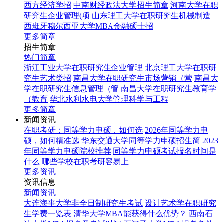
西方经济学招
中南财经政法大学招生简章
河南大学在职
研究生企业管理(项
山东理工大学在职研究生机械制造
西班牙穆尔西亚大学MBA金融硕士招
更多简章
招生简章
热门简章
浙江工业大学在职研究生企业管理
北京理工大学在职研
究生艺术类招
南昌大学在职研究生市场营销（营
南昌大
学在职研究生信息管理（管
南昌大学在职研究生教育学
（教育
华北水利水电大学管理科学与工程
更多简章
新闻资讯
在职考研：同等学力申硕，如何选
2026年同等学力申
硕，如何精准选
华东交通大学同等学力申硕招生简
2023
年同等学力申硕院校推荐
同等学力申硕考试报名时间是
什么
哪些学校在职考研容易上
更多资讯
资讯信息
新闻资讯
大连海事大学非全日制研究生考试
设计艺术学在职研究
生学费一览表
清华大学MBA能获得什么优势？
西南石