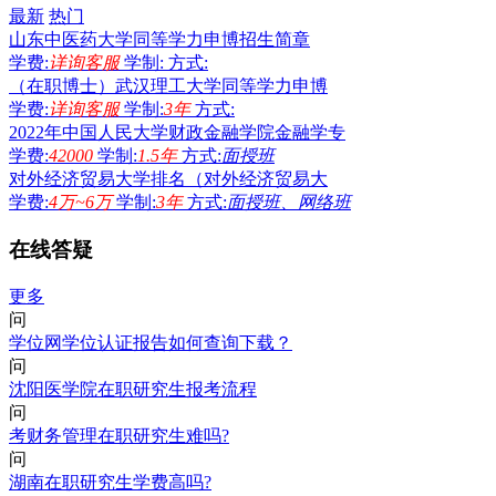
最新
热门
山东中医药大学同等学力申博招生简章
学费:
详询客服
学制:
方式:
（在职博士）武汉理工大学同等学力申博
学费:
详询客服
学制:
3年
方式:
2022年中国人民大学财政金融学院金融学专
学费:
42000
学制:
1.5年
方式:
面授班
对外经济贸易大学排名（对外经济贸易大
学费:
4万~6万
学制:
3年
方式:
面授班、网络班
在线答疑
更多
问
学位网学位认证报告如何查询下载？
问
沈阳医学院在职研究生报考流程
问
考财务管理在职研究生难吗?
问
湖南在职研究生学费高吗?