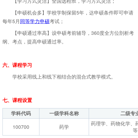
【学习方式灵活】全国远程班，学习方式灵活；
【申硕机会多】学校学制保留5年，达申硕条件即可申请
每年5月
同等学力申硕
考试；
【申硕通过率高】设申硕考前辅导，360度全方位剖析考
纲、考点，提高申硕通过率。
六、课程学习
学校采用线上和线下相结合的混合式教学模式。
七、课程设置
学科代码
一级学科名称
二级专
药理学、药物化学、
100700
药学
等