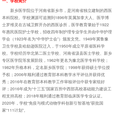
一、学校简介
新乡医学院位于河南省新乡市，是河南省独立建制的西医
本科院校。学校渊源可追溯到1896年英属加拿大人、医学博
士罗维灵在古城卫辉开办的西医诊所，医学教育肇始于1922
年惠民医院护士学校，招收四年制护理专业学生并由中华护理
学会（1923年名为“中华护士会”）颁发文凭。1949年冀鲁豫
卫生学校及哈励逊医院迁入，于1950年成立平原省医科学
校。学校经历华北第二医士学校、河南省汲县医士学校、新乡
专区医学院等发展阶段，1962年更名为豫北医学专科学校；
1982年升格本科，定名新乡医学院；1998年获得硕士学位授
予权；2006年顺利通过教育部本科教学水平评估并获得优
秀；2016年在教育部本科教学工作审核评估中获专家组好
评；2016年成为“十三五”国家百所中西部高校基础能力建设工
程支持高校；2018年顺利通过教育部临床医学专业认证。
2020年，学校“免疫与模式动物学科创新引智基地”获批国
家“111计划”。